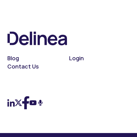
Blog
Login
Contact Us
On LinkedIn
On X (Twitter)
On Facebook
On YouTube
On Podcast