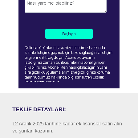
Delinea, ürünlerimiz ve hizmetlerimiz hakkında
sizinle iletişime geçmek için bize sağladığınız iletişim
bilgilerine ihtiyaç duyar. Abone olduysanız,
istediğiniz zaman bu iletişimlerin aboneliğinden
çıkabilirsiniz. Abonelikten nasıl çıkılacağının yanı
sıra gizlilik uygulamalarımız ve gizliliğinizi koruma
taahhüdümüz hakkında bilgi için lütfen
Gizlilik
Politikamızı
inceleyin.
TEKLİF DETAYLARI:
12 Aralık 2025 tarihine kadar ek lisanslar satın alın
ve şunları kazanın: