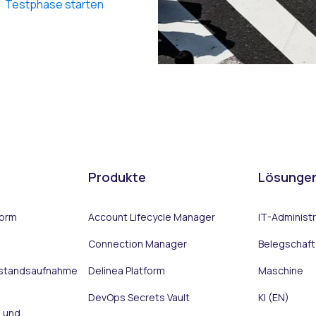
Testphase starten
Produkte
Lösunge
form
Account Lifecycle Manager
IT-Administ
Connection Manager
Belegschaft
estandsaufnahme
Delinea Platform
Maschine
DevOps Secrets Vault
KI (EN)
g und