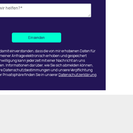
 damit einverstanden, dass die von mir erhobenen Daten für
 meiner Anfrage elektronisch erhoben und gespeichert
nwilligung kann jederzeit mit einer Nachricht an uns
en. Informationen darüber, wie Sie sich abmelden können,
ere Datenschutzbestimmungen und unsere Verpflichtung
r Privatsphäre finden Sie in unserer
Datenschutzerklärung
.