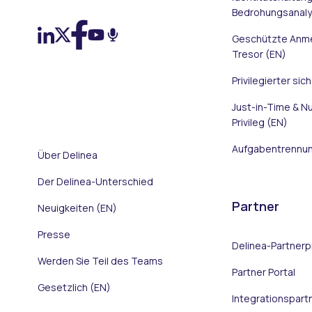
Bedrohungsanaly
Geschützte Anm
Tresor (EN)
Privilegierter sic
Just-in-Time & Nu
Privileg (EN)
Aufgabentrennun
Über Delinea
Der Delinea-Unterschied
Partner
Neuigkeiten (EN)
Presse
Delinea-Partner
Werden Sie Teil des Teams
Partner Portal
Gesetzlich (EN)
Integrationspart