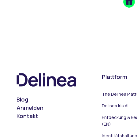
Plattform
The Delinea Plat
Blog
Delinea Iris AI
Anmelden
Kontakt
Entdeckung & B
(EN)
On LinkedIn
On X (Twitter)
On Facebook
On YouTube
On Podcast
Identitätshaltun