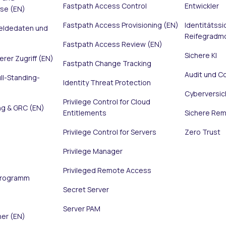
Fastpath Access Control
Entwickler
se (EN)
Fastpath Access Provisioning (EN)
Identitätssi
eldedaten und
Reifegradmo
Fastpath Access Review (EN)
Sichere KI
herer Zugriff (EN)
Fastpath Change Tracking
Audit und C
ll-Standing-
Identity Threat Protection
Cyberversic
Privilege Control for Cloud
g & GRC (EN)
Entitlements
Sichere Rem
Privilege Control for Servers
Zero Trust
Privilege Manager
Privileged Remote Access
programm
Secret Server
Server PAM
ner (EN)