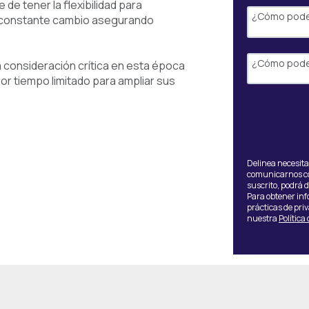
 de tener la flexibilidad para
 constante cambio asegurando
 consideración crítica en esta época
or tiempo limitado para ampliar sus
Delinea necesita
comunicarnos con
suscrito, podrá 
Para obtener inf
prácticas de pri
nuestra
Política