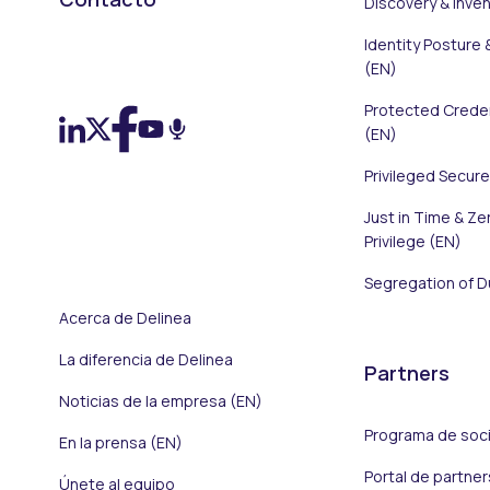
Discovery & Inve
Identity Posture 
On LinkedIn
On X (Twitter)
On Facebook
On YouTube
On Podcast
(EN)
Protected Creden
(EN)
Privileged Secur
Just in Time & Ze
Privilege (EN)
Segregation of D
Acerca de Delinea
La diferencia de Delinea
Partners
Noticias de la empresa (EN)
Programa de soci
En la prensa (EN)
Portal de partner
Únete al equipo