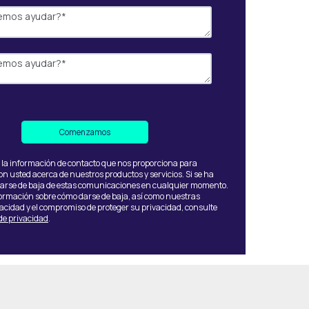
 la información de contacto que nos proporciona para
 usted acerca de nuestros productos y servicios. Si se ha
darse de baja de estas comunicaciones en cualquier momento.
ormación sobre cómo darse de baja, así como nuestras
vacidad y el compromiso de proteger su privacidad, consulte
 de privacidad
.