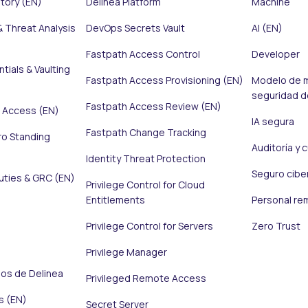
ntory (EN)
Delinea Platform
Machine
& Threat Analysis
DevOps Secrets Vault
AI (EN)
Fastpath Access Control
Developer
tials & Vaulting
Fastpath Access Provisioning (EN)
Modelo de m
seguridad de
Fastpath Access Review (EN)
e Access (EN)
IA segura
Fastpath Change Tracking
ro Standing
Auditoría y 
Identity Threat Protection
Seguro cibe
uties & GRC (EN)
Privilege Control for Cloud
Entitlements
Personal re
Privilege Control for Servers
Zero Trust
Privilege Manager
os de Delinea
Privileged Remote Access
s (EN)
Secret Server