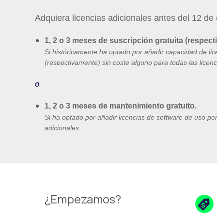
Adquiera licencias adicionales antes del 12 de
1, 2 o 3 meses de suscripción gratuita
(respect
Si
históricamente
ha
optado
por
añadir
capacidad
de
li
(
respectivamente
) sin
coste
alguno
para
todas
las
licenc
o
1, 2 o 3 meses de mantenimiento gratuito.
Si ha optado por añadir licencias de software de uso p
adicionales.
¿Empezamos?