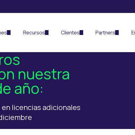
nes
Recursos
Clientes
Partners
E
ros
con nuestra
de año:
en licencias adicionales
 diciembre