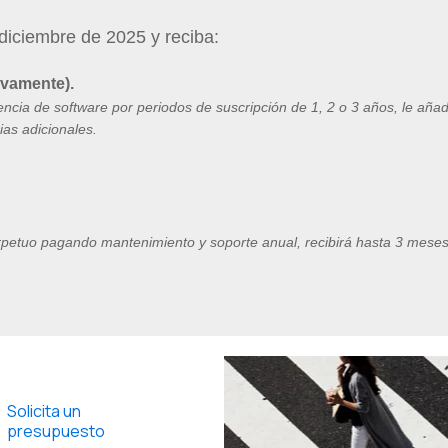
 diciembre de 2025 y reciba:
ivamente)
.
cencia
de software
por
periodos
de
suscripción
de 1, 2 o 3
años
, le
añad
ias
adicionales
.
erpetuo pagando mantenimiento y soporte anual, recibirá hasta 3 meses 
Solicita un
presupuesto