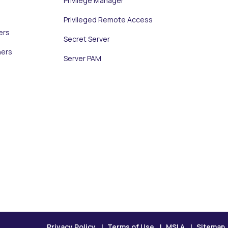
Privilege Manager
Privileged Remote Access
ers
Secret Server
ners
Server PAM
Privacy Policy
Terms of Use
MSLA
Sitemap