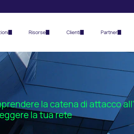
ioni
Risorse
Clienti
Partner
rendere la catena di attacco all’
eggere la tua rete