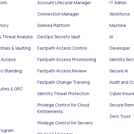
form
Account Lifecycle Manager
IT Admin
Connection Manager
Workforce
ntory
Delinea Platform
Machine
& Threat Analysis
DevOps Secrets Vault
AI
tials & Vaulting
Fastpath Access Control
Developer
e Access
Fastpath Access Provisioning
Identity Sec
ro Standing
Fastpath Access Review
Secure AI
Fastpath Change Tracking
Audit and C
uties & GRC
Identity Threat Protection
Cyber Insur
Privilege Control for Cloud
Secure Rem
Entitlements
Zero Trust
Privilege Control for Servers
Program