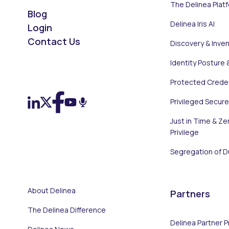
The Delinea Plat
Blog
Delinea Iris AI
Login
Contact Us
Discovery & Inve
Identity Posture 
On LinkedIn
On X (Twitter)
On Facebook
On YouTube
On Podcast
Protected Creden
Privileged Secur
Just in Time & Ze
Privilege
Segregation of D
About Delinea
Partners
The Delinea Difference
Delinea Partner 