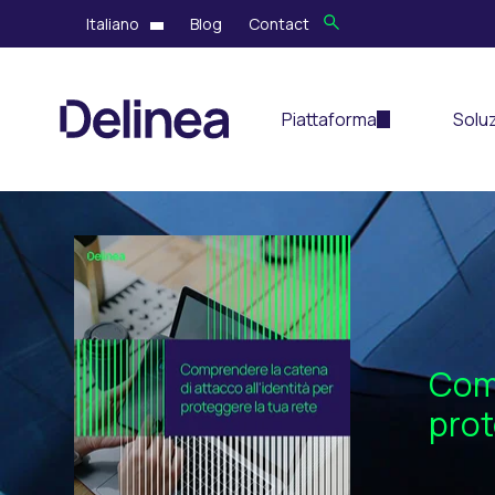
Italiano
Blog
Contact
Piattaforma
Soluz
Comp
prot