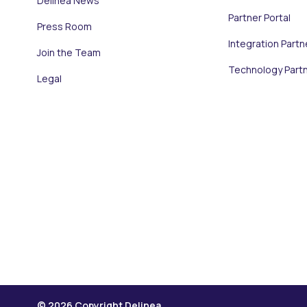
Delinea News
Partner Portal
Press Room
Integration Partn
Join the Team
Technology Part
Legal
© 2026 Copyright Delinea