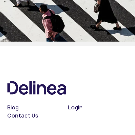
Blog
Login
Contact Us
On LinkedIn
On X (Twitter)
On Facebook
On YouTube
On Podcast