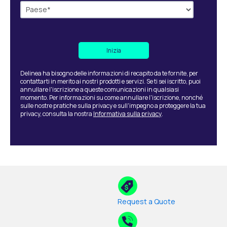
Delinea ha bisogno delle informazioni di recapito da te fornite, per
contattarti in merito ai nostri prodotti e servizi. Se ti sei iscritto, puoi
annullare l'iscrizione a queste comunicazioni in qualsiasi
momento. Per informazioni su come annullare l'iscrizione, nonché
sulle nostre pratiche sulla privacy e sull'impegno a proteggere la tua
privacy, consulta la nostra
Informativa sulla privacy
.
Request a Quote