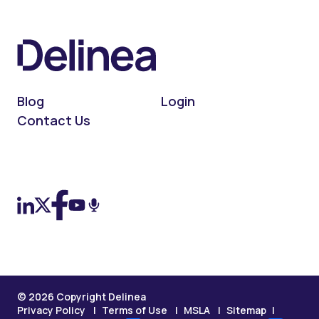
Blog
Login
Contact Us
On LinkedIn
On X (Twitter)
On Facebook
On YouTube
On Podcast
© 2026 Copyright Delinea
Privacy Policy
Terms of Use
MSLA
Sitemap