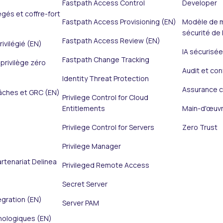
Fastpath Access Control
Developer
égés et coffre-fort
Fastpath Access Provisioning (EN)
Modèle de m
sécurité de l
Fastpath Access Review (EN)
ivilégié (EN)
IA sécurisée
Fastpath Change Tracking
privilège zéro
Audit et con
Identity Threat Protection
Assurance c
âches et GRC (EN)
Privilege Control for Cloud
Entitlements
Main-d'œuvr
Privilege Control for Servers
Zero Trust
Privilege Manager
tenariat Delinea
Privileged Remote Access
Secret Server
égration (EN)
Server PAM
nologiques (EN)