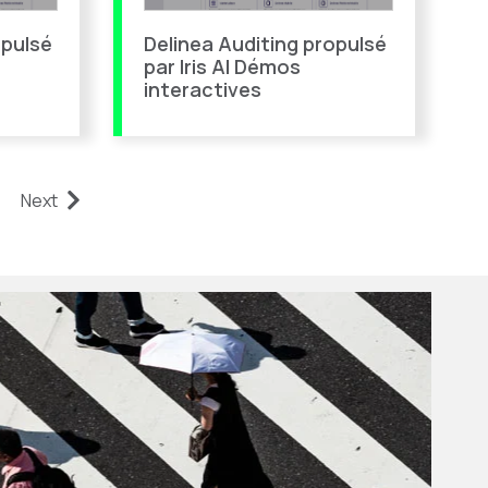
opulsé
Delinea Auditing propulsé
par Iris AI Démos
interactives
Next