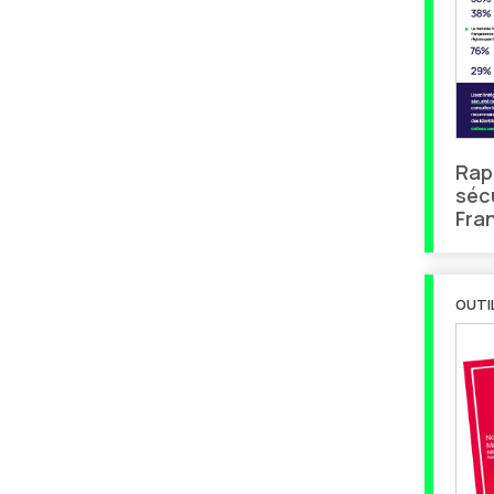
Rap
sécu
Fra
OUTI