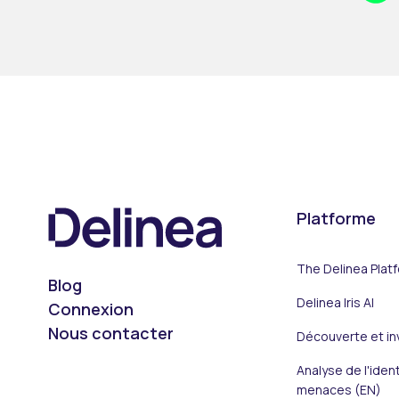
Platforme
The Delinea Plat
Blog
Delinea Iris AI
Connexion
Nous contacter
Découverte et in
Analyse de l'iden
On LinkedIn
On X (Twitter)
On Facebook
On YouTube
On Podcast
menaces (EN)