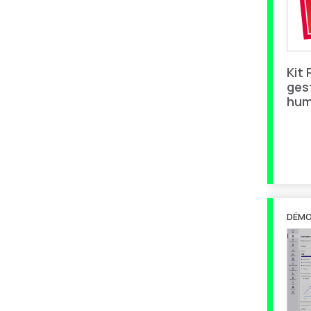
Kit
ges
hum
DÉM