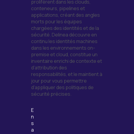
prolifèrent dans les clouds,
conteneurs, pipelines et
applications, créant des angles
morts pour les équipes
chargées des identités et de la
sécurité. Delinea découvre en
continu les identités machines
dans les environnements on-
premise et cloud, constitue un
inventaire enrichi de contexte et
d'attribution des
responsabilités, et le maintient à
jour pour vous permettre
d'appliquer des politiques de
sécurité précises.
E
n
s
a