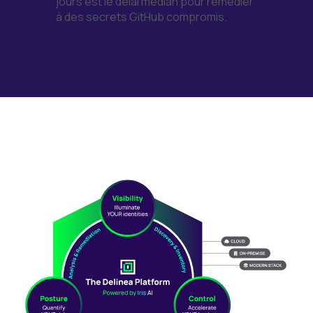
jours est le délai médian pour remédier
à des secrets GitHub compromis.