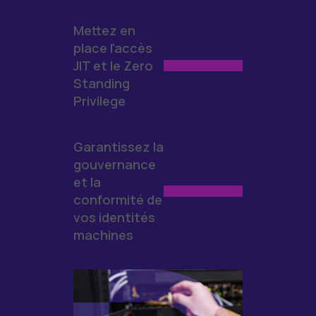
Mettez en
place l'accès
JIT et le Zero
Standing
Privilege
Garantissez la
gouvernance
et la
conformité de
vos identités
machines