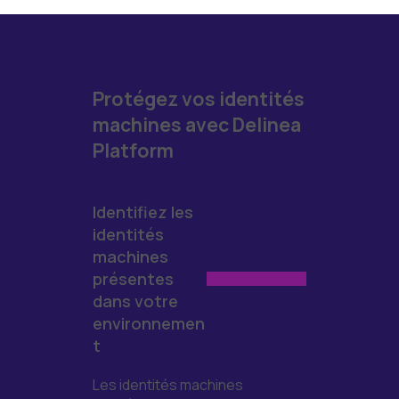
Protégez vos identités
machines avec Delinea
Platform
Identifiez les
identités
machines
présentes
dans votre
environnemen
t
Les identités machines