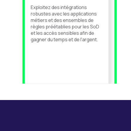
Exploitez des intégrations
Aut
robustes avec les applications
don
métiers et des ensembles de
des
règles préétablies pour les SoD
util
et les accès sensibles afin de
con
gagner du temps et de l'argent.
l'a