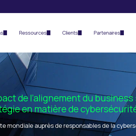
ns
Ressources
Clients
Partenaires
pact de l’alignement du business su
tégie en matière de cybersécurit
e mondiale auprès de responsables de la cybers