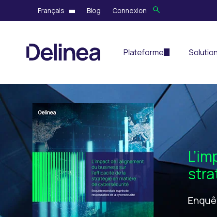
Français
Blog
Connexion
Plateforme
Solutio
L’im
stra
Enquêt