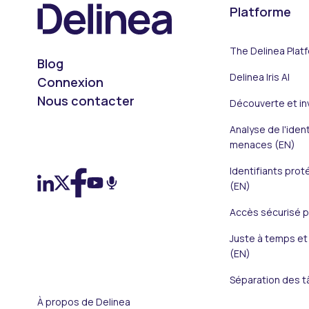
Platforme
The Delinea Plat
Blog
Delinea Iris AI
Connexion
Nous contacter
Découverte et in
Analyse de l'iden
On LinkedIn
On X (Twitter)
On Facebook
On YouTube
On Podcast
menaces (EN)
Identifiants prot
(EN)
Accès sécurisé pr
Juste à temps et 
(EN)
Séparation des t
À propos de Delinea