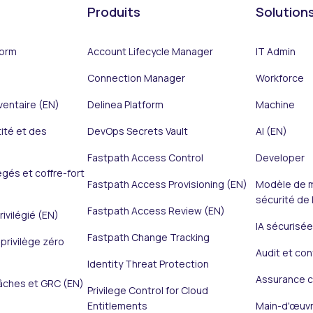
Produits
Solution
form
Account Lifecycle Manager
IT Admin
Connection Manager
Workforce
ventaire (EN)
Delinea Platform
Machine
tité et des
DevOps Secrets Vault
AI (EN)
Fastpath Access Control
Developer
égés et coffre-fort
Fastpath Access Provisioning (EN)
Modèle de m
sécurité de l
Fastpath Access Review (EN)
ivilégié (EN)
IA sécurisée
Fastpath Change Tracking
privilège zéro
Audit et con
Identity Threat Protection
Assurance c
âches et GRC (EN)
Privilege Control for Cloud
Entitlements
Main-d'œuvr