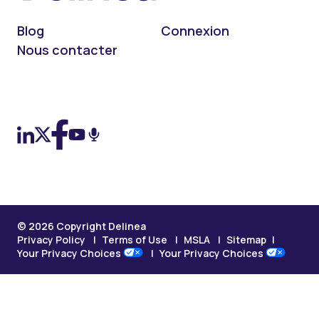
Blog
Connexion
Nous contacter
On LinkedIn
On X (Twitter)
On Facebook
On YouTube
On Podcast
© 2026 Copyright Delinea
Privacy Policy
Terms of Use
MSLA
Sitemap
Your Privacy Choices
Your Privacy Choices