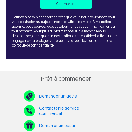
Delinea a besoin des coordonnées que vous nous fournissez pour
vous contacter au sujet de nos produits et services. Si vous êtes
abonné, vous pouvez vous désabonner de ces communications à
tout moment. Pour plus d'informations sur la façon de vous
désabonner, ainsi que sur nos pratiques de confidentialité et notre
engagement à protéger votre vie privée, veuillez consulter notre
politique de confidentialité
.
Prêt à commencer
Demander un devis
Contacter le service
commercial
Démarrer un essai