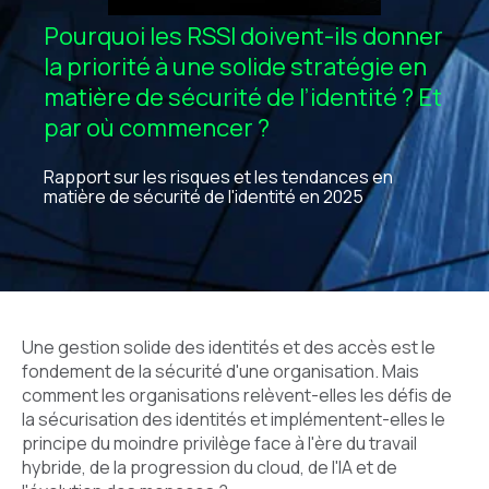
Pourquoi les RSSI doivent-ils donner
la priorité à une solide stratégie en
matière de sécurité de l’identité ? Et
par où commencer ?
Rapport sur les risques et les tendances en
matière de sécurité de l'identité en 2025
Une gestion solide des identités et des accès est le
fondement de la sécurité d'une organisation. Mais
comment les organisations relèvent-elles les défis de
la sécurisation des identités et implémentent-elles le
principe du moindre privilège face à l'ère du travail
hybride, de la progression du cloud, de l'IA et de