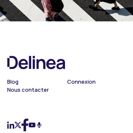
Blog
Connexion
Nous contacter
On LinkedIn
On X (Twitter)
On Facebook
On YouTube
On Podcast