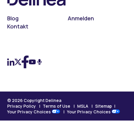
Blog
Anmelden
Kontakt
On LinkedIn
On X (Twitter)
On Facebook
On YouTube
On Podcast
© 2026 Copyright Delinea
Privacy Policy
Terms of Use
MSLA
Sitemap
Your Privacy Choices
Your Privacy Choices