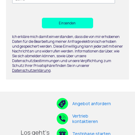
Ich erkläre mich damit einverstanden, dass die von mir erhobenen
Daten für die Bearbeitung meiner Anfrage elektronisch erhoben
und gespeichert werden. Diese Einwilligung kann jederzeit mit einer
Nachricht an uns widerrufen werden. Informationen darüber, wie
Sie sich abmelden können, sowie über unsere
Datenschutzbestimmungen und unsere Verpflichtung zum
Schutz Ihrer Privatsphäre finden Sie in unserer
Datenschutzerklärung
.
Angebot anfordern
Vertrieb
kontaktieren
Los geht‘s
Testphase starten