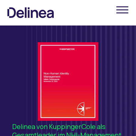
Delinea von KuppingerCole als
Gesamtleader im NHI-Management