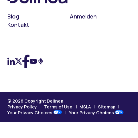
Blog
Anmelden
Kontakt
On LinkedIn
On X (Twitter)
On Facebook
On YouTube
On Podcast
© 2026 Copyright Delinea
Privacy Policy
Terms of Use
MSLA
Sitemap
Your Privacy Choices
Your Privacy Choices