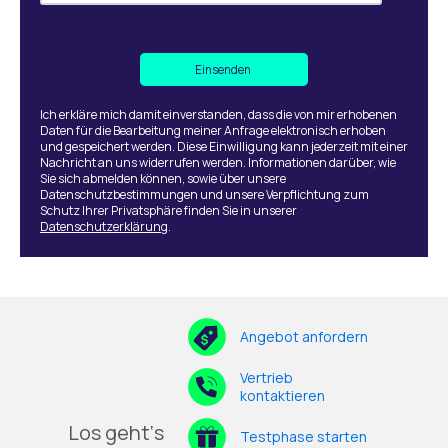
Ich erkläre mich damit einverstanden, dass die von mir erhobenen
Daten für die Bearbeitung meiner Anfrage elektronisch erhoben
und gespeichert werden. Diese Einwilligung kann jederzeit mit einer
Nachricht an uns widerrufen werden. Informationen darüber, wie
Sie sich abmelden können, sowie über unsere
Datenschutzbestimmungen und unsere Verpflichtung zum
Schutz Ihrer Privatsphäre finden Sie in unserer
Datenschutzerklärung
.
Angebot anfordern
Vertrieb
kontaktieren
Los geht‘s
Testphase starten