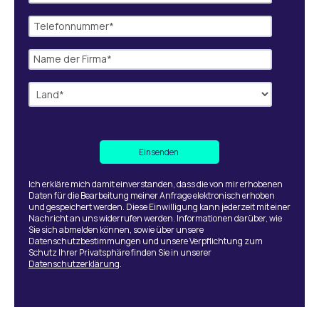
Ich erkläre mich damit einverstanden, dass die von mir erhobenen
Daten für die Bearbeitung meiner Anfrage elektronisch erhoben
und gespeichert werden. Diese Einwilligung kann jederzeit mit einer
Nachricht an uns widerrufen werden. Informationen darüber, wie
Sie sich abmelden können, sowie über unsere
Datenschutzbestimmungen und unsere Verpflichtung zum
Schutz Ihrer Privatsphäre finden Sie in unserer
Datenschutzerklärung
.