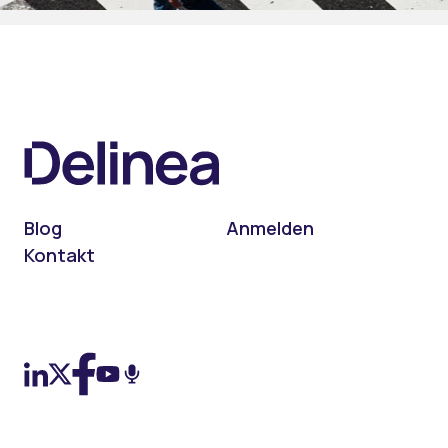
Blog
Anmelden
Kontakt
On LinkedIn
On X (Twitter)
On Facebook
On YouTube
On Podcast