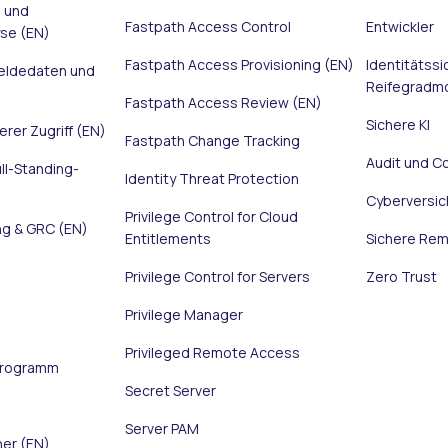
g und
Fastpath Access Control
Entwickler
se (EN)
Fastpath Access Provisioning (EN)
Identitätssi
eldedaten und
Reifegradmo
Fastpath Access Review (EN)
Sichere KI
herer Zugriff (EN)
Fastpath Change Tracking
Audit und C
ll-Standing-
Identity Threat Protection
Cyberversic
Privilege Control for Cloud
g & GRC (EN)
Entitlements
Sichere Rem
Privilege Control for Servers
Zero Trust
Privilege Manager
Privileged Remote Access
programm
Secret Server
Server PAM
ner (EN)