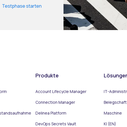
Testphase starten
Produkte
Lösunge
form
Account Lifecycle Manager
IT-Administ
Connection Manager
Belegschaft
estandsaufnahme
Delinea Platform
Maschine
DevOps Secrets Vault
KI (EN)