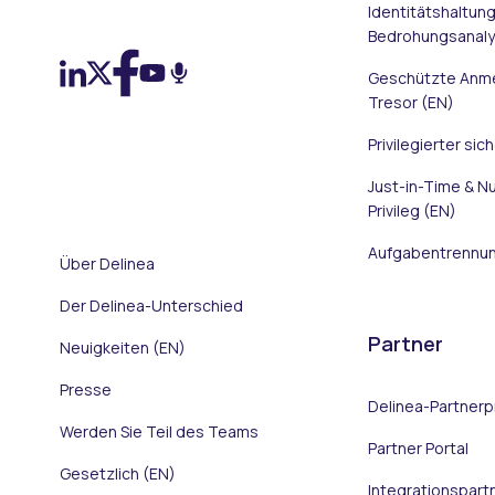
On LinkedIn
On X (Twitter)
On Facebook
On YouTube
On Podcast
Identitätshaltun
Bedrohungsanaly
Geschützte Anm
Tresor (EN)
Privilegierter sic
Just-in-Time & Nu
Privileg (EN)
Aufgabentrennun
Über Delinea
Der Delinea-Unterschied
Partner
Neuigkeiten (EN)
Presse
Delinea-Partner
Werden Sie Teil des Teams
Partner Portal
Gesetzlich (EN)
Integrationspart