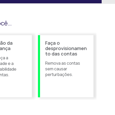
ocê…
ção da
Faça o
ança
desprovisionamen
to das contas
ça a
Remova as contas
ade e a
sem causar
bilidade
perturbações.
ntas.