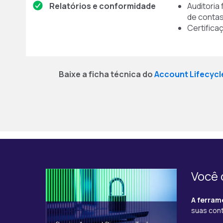
Relatórios e conformidade
Auditoria 
de conta
Certifica
Baixe a ficha técnica do
Account Lifecyc
Você 
A ferram
suas cont