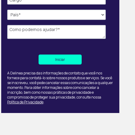
A Delinea precisa das informações de contato que você nos
fornece para contatá-lo sobre nossos produtos e serviços. Se você
se inscreveu, você pode cancelar essas comunicações a qualquer
momento. Para obter informações sobre como cancelar a
inscrição, bem como nossas práticas de privacidade e
compromisso de proteger sua privacidade, consulte nossa
Política de Privacidade
.