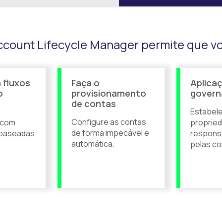
ccount Lifecycle Manager permite que v
 fluxos
Faça o
Aplica
o
provisionamento
govern
de contas
Estabele
Configure as contas
 com
propried
de forma impecável e
 baseadas
responsa
automática.
pelas co