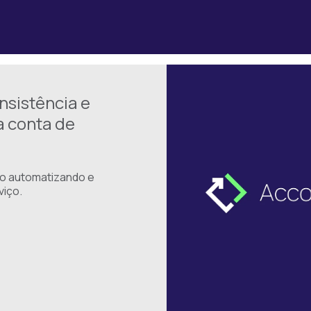
nsistência e
a conta de
co automatizando e
viço.