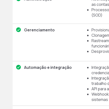
as contas
Processo
(SOD)
Gerenciamento
Provisio
Clonagem
Rastream
funcionár
Desprovi
Automação e integração
Integraç
credencia
Integraçã
trabalho 
API para 
Webhooks 
sistemas