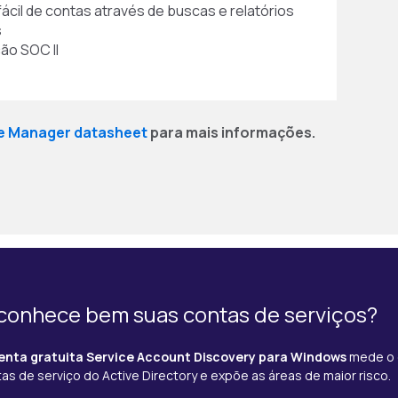
fácil de contas através de buscas e relatórios
s
ção SOC II
le Manager datasheet
para mais informações.
conhece bem suas contas de serviços?
enta gratuita Service Account Discovery para Windows
mede o e
as de serviço do Active Directory e expõe as áreas de maior risco.