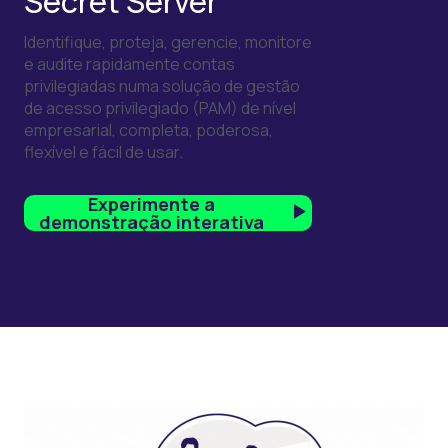
Secret Server
Identifique, proteja, gerencie, monitore
e audite rapidamente contas
privilegiadas numa solução de gestão
de acesso privilegiado (PAM) de nível
empresarial, completa, poderosa,
flexível e fácil de usar.
Experimente a
demonstração interativa