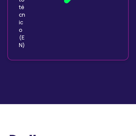
té
cn
ic
o
(E
N)