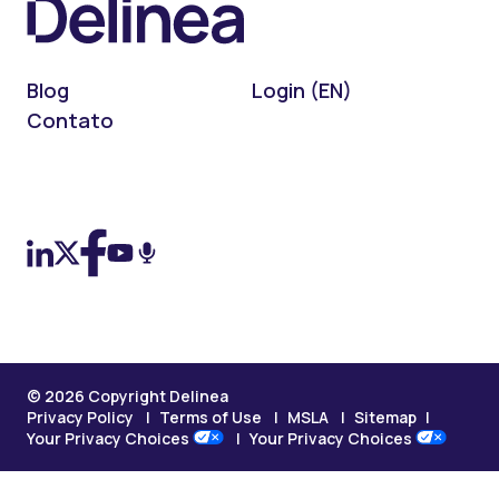
Blog
Login (EN)
Contato
On LinkedIn
On X (Twitter)
On Facebook
On YouTube
On Podcast
© 2026 Copyright Delinea
Privacy Policy
Terms of Use
MSLA
Sitemap
Your Privacy Choices
Your Privacy Choices