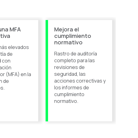
 una MFA
Mejora el
tiva
cumplimiento
normativo
más elevados
Rastro de auditoría
tía de
completo para las
d con
revisiones de
ación
seguridad, las
tor (MFA) en la
acciones correctivas y
n de
los informes de
os.
cumplimiento
normativo.