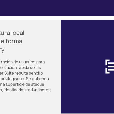
ura local
de forma
ry
stración de usuarios para
solidación rápida de las
r Suite resulta sencillo
privilegiados. Se obtienen
una superficie de ataque
s, identidades redundantes