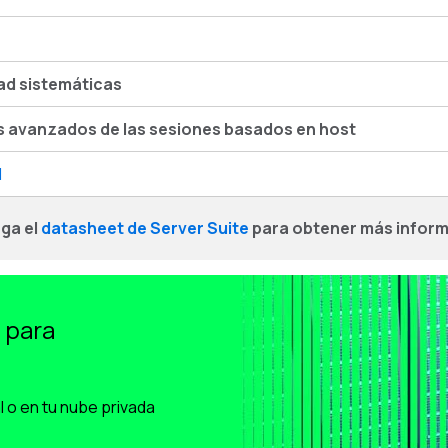
dad sistemáticas
s avanzados de las sesiones basados en host
M
ga el
datasheet de Server Suite
para obtener más infor
 para
l o en tu nube privada