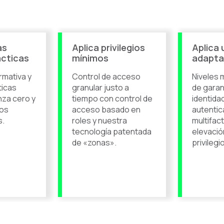
as
Aplica privilegios
Aplica
ácticas
mínimos
adapta
rmativa y
Control de acceso
Niveles 
ticas
granular justo a
de garan
za cero y
tiempo con control de
identida
ios
acceso basado en
autentic
s.
roles y nuestra
multifac
tecnología patentada
elevació
de «zonas».
privilegi