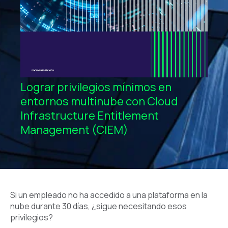
Lograr privilegios mínimos en
entornos multinube con Cloud
Infrastructure Entitlement
Management (CIEM)
Si un empleado no ha accedido a una plataforma en la
nube durante 30 días, ¿sigue necesitando esos
privilegios?