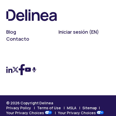
Blog
Iniciar sesión (EN)
Contacto
On LinkedIn
On X (Twitter)
On Facebook
On YouTube
On Podcast
© 2026 Copyright Delinea
Privacy Policy
Terms of Use
MSLA
Sitemap
Your Privacy Choices
Your Privacy Choices