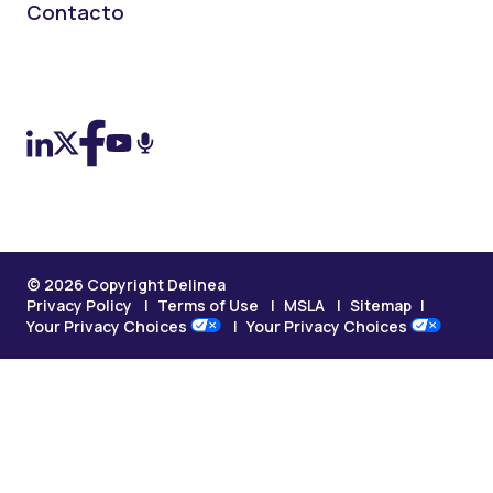
Contacto
On LinkedIn
On X (Twitter)
On Facebook
On YouTube
On Podcast
© 2026 Copyright Delinea
Privacy Policy
Terms of Use
MSLA
Sitemap
Your Privacy Choices
Your Privacy Choices